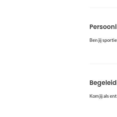
Persoonl
Ben jij sport
Begeleid
Kom jij als e